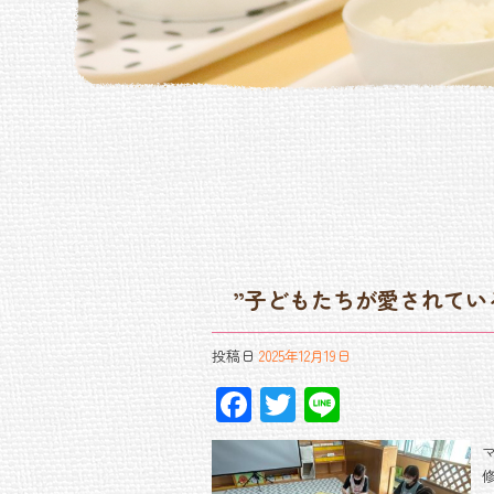
”子どもたちが愛されてい
投稿日
2025年12月19日
F
T
Li
ac
wi
ne
e
tt