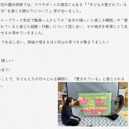
前回の園内研修では、ママサポートの理念にもある『 ”子どもが愛されている
自分” を感じる関わりについて 』学び合いました。
グループワーク形式で職員一人ひとりが「自分が嬉しいと感じる瞬間」や「愛
されていると感じた経験・行動」について話し合い、その視点を保育にどう生
かせるか深めていきました。
ィアを出し合い、用紙が埋まるほど沢山の気づきが集まりました！
嬉しい!
合う!
ることで、子どもたちが日々どんな瞬間に、『愛されている』と感じられる
た。