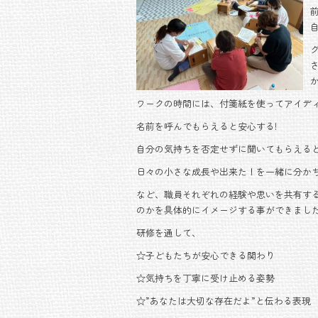
b
er
o
ok
ワークの時間には、付箋紙を使ってアイデ
名前を呼んでもらえると安心する!
自分の気持ちを否定せずに聞いてもらえると
日々の小さな成長や出来た！を一緒に分かち
など、職員それぞれの経験や思いを共有す
のかを具体的にイメージする事ができまし
研修を通して、
☆子どもたちが安心できる関わり
☆気持ちを丁寧に受け止める姿勢
☆”あなたは大切な存在だよ”と伝わる表現